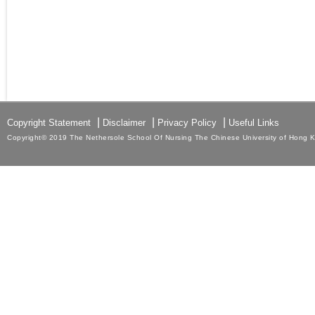
|
|
|
Copyright Statement
Disclaimer
Privacy Policy
Useful Links
Copyright© 2019 The Nethersole School Of Nursing The Chinese University of Hong Kon